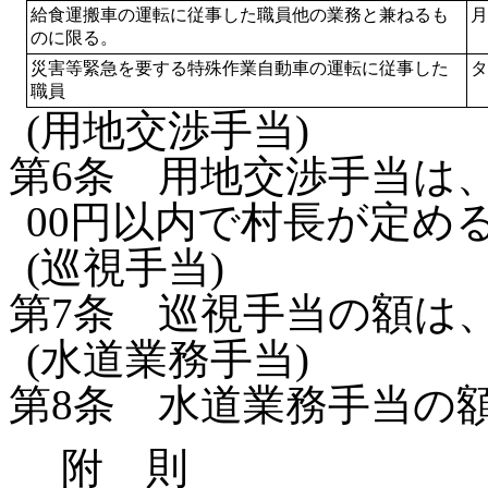
給食運搬車の運転に従事した職員他の業務と兼ねるも
月
のに限る。
災害等緊急を要する特殊作業自動車の運転に従事した
タ
職員
(用地交渉手当)
第6条
用地交渉手当は、
00円以内で村長が定め
(巡視手当)
第7条
巡視手当の額は、
(水道業務手当)
第8条
水道業務手当の額
附 則