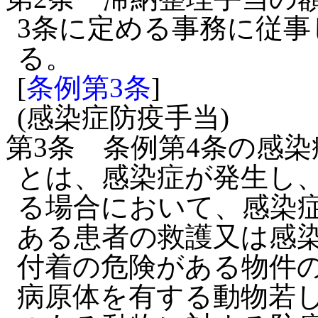
3条に定める事務に従事し
る。
[
条例第3条
]
(感染症防疫手当)
第3条
条例第4条の感
とは、感染症が発生し
る場合において、感染
ある患者の救護又は感
付着の危険がある物件
病原体を有する動物若