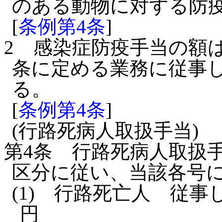
のある動物に対する防
[
条例第4条
]
2
感染症防疫手当の額
条に定める業務に従事した
る。
[
条例第4条
]
(行路死病人取扱手当)
第4条
行路死病人取扱
区分に従い、当該各号
(1)
行路死亡人 従事した
円