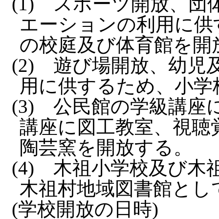
(1)
スポーツ開放、団
エーションの利用に供
の校庭及び体育館を開
(2)
遊び場開放、幼児
用に供するため、小学
(3)
公民館の学級講座
講座に図工教室、視聴
陶芸窯を開放する。
(4)
木祖小学校及び木
木祖村地域図書館とし
(学校開放の日時)