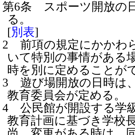
第6条
スポーツ開放の
る。
[
別表
]
2
前項の規定にかかわ
いて特別の事情がある
時を別に定めることが
3
遊び場開放の日時は
教育委員会が定める。
4
公民館が開設する学
教育計画に基づき学校
尚、変更がある時は、