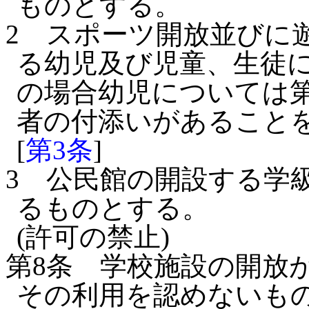
ものとする。
2
スポーツ開放並びに
る幼児及び児童、生徒
の場合幼児については
者の付添いがあること
[
第3条
]
3
公民館の開設する学
るものとする。
(許可の禁止)
第8条
学校施設の開放
その利用を認めないも