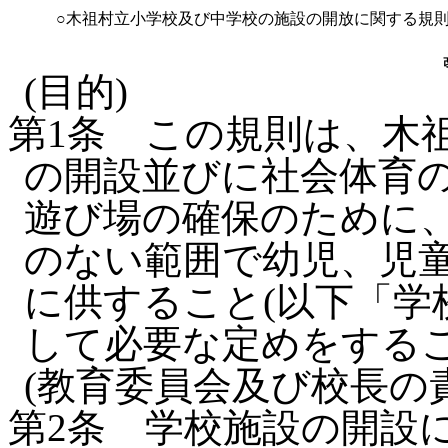
○木祖村立小学校及び中学校の施設の開放に関する規
(目的)
第1条
この規則は、木
の開設並びに社会体育
遊び場の確保のために
のない範囲で幼児、児
に供すること(以下「学
して必要な定めをする
(教育委員会及び校長の
第2条
学校施設の開設