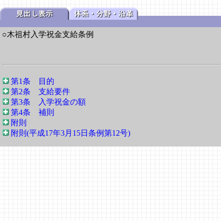
○木祖村入学祝金支給条例
第1条 目的
第2条 支給要件
第3条 入学祝金の額
第4条 補則
附則
附則(平成17年3月15日条例第12号)