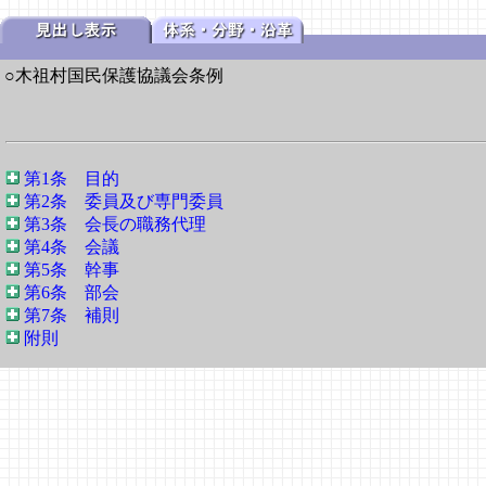
○木祖村国民保護協議会条例
第1条 目的
第2条 委員及び専門委員
第3条 会長の職務代理
第4条 会議
第5条 幹事
第6条 部会
第7条 補則
附則